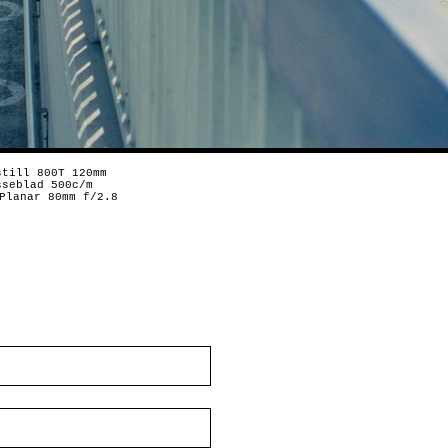
still 800T 120mm
sseblad 500c/m
Planar 80mm f/2.8