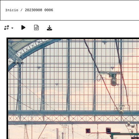
20230908 0006
Inicio
/