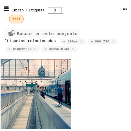
Inicio
/
Etiqueta
1
800T
Buscar en este conjunto
Etiquetas relacionadas
+ 120mm
1
+ 800 ISO
1
+ Cinestill
1
+ Hasselblad
1