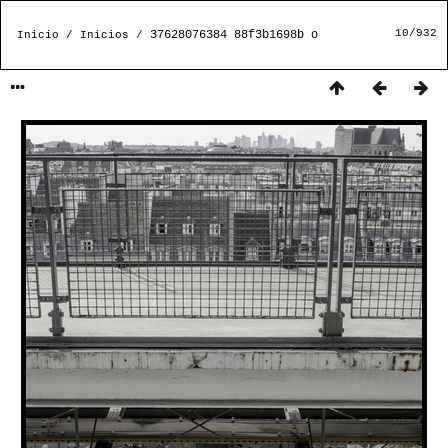
10/932
37628076384 88f3b1698b o
Inicio
/
Inicios
/