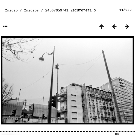
44/932
24667659741 2ec8fdfef1 o
Inicio
/
Inicios
/