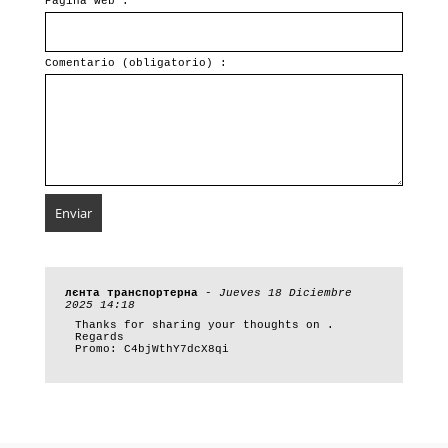
Página web :
Comentario (obligatorio) :
лєнта транспортерна
-
Jueves 18 Diciembre
2025 14:18
Thanks for sharing your thoughts on .
Regards
Promo: C4bjWthY7dcX8qi