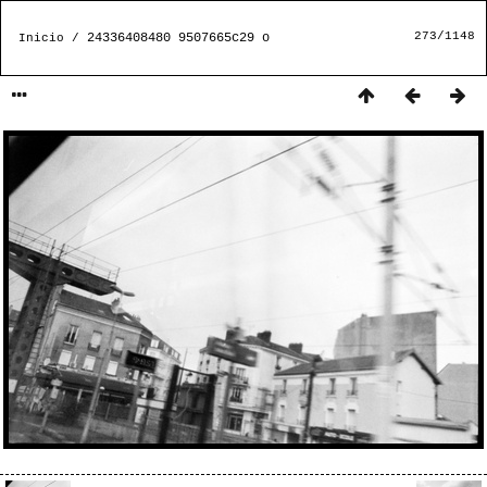
273/1148
24336408480 9507665c29 o
Inicio
/